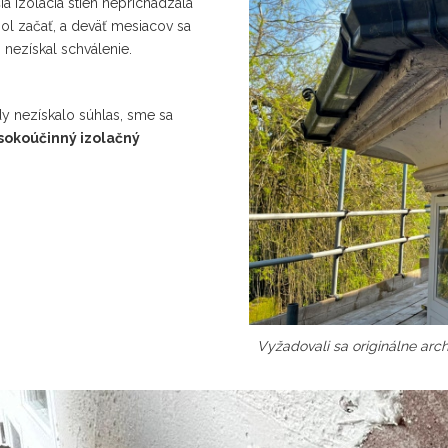
ia izolácia stien neprichádzala
hol začať, a deväť mesiacov sa
nezískal schválenie.
dy nezískalo súhlas, sme sa
ysokoúčinný izolačný
Vyžadovali sa originálne archi