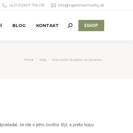
+421 (0)907 756 015
info@vapenneomietky.sk
Í
BLOG
KONTAKT
ESHOP
Search:
You are here:
Home
blog
Dom príliš studený na bývanie:…
dpokladal, že ide o jeho životný štýl, a preto kúpu