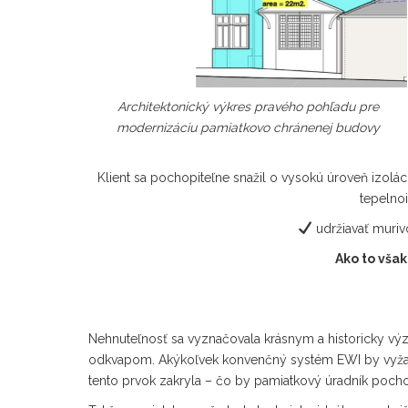
Architektonický výkres pravého pohľadu pre
modernizáciu pamiatkovo chránenej budovy
Klient sa pochopiteľne snažil o vysokú úroveň izolá
tepelnoi
udržiavať muriv
Ako to vša
Nehnuteľnosť sa vyznačovala krásnym a historicky 
odkvapom. Akýkoľvek konvenčný systém EWI by vyžad
tento prvok zakryla – čo by pamiatkový úradník pocho