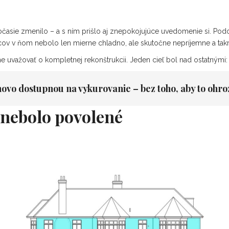
počasie zmenilo – a s ním prišlo aj znepokojujúce uvedomenie si. Po
ov v ňom nebolo len mierne chladno, ale skutočne nepríjemne a t
ne uvažovať o kompletnej rekonštrukcii. Jeden cieľ bol nad ostatnými:
vo dostupnou na vykurovanie – bez toho, aby to ohrozi
 nebolo povolené