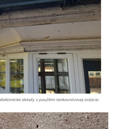
tektonické detaily s použitím tenkovrstvovej izolácie.