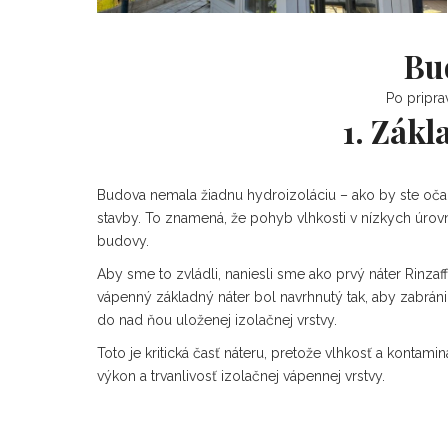
Bu
Po pripra
1. Zák
Budova nemala žiadnu hydroizoláciu – ako by ste očak
stavby. To znamená, že pohyb vlhkosti v nízkych úrov
budovy.
Aby sme to zvládli, naniesli sme ako prvý náter Rinz
vápenný základný náter bol navrhnutý tak, aby zabránil
do nad ňou uloženej izolačnej vrstvy.
Toto je kritická časť náteru, pretože vlhkosť a kontamin
výkon a trvanlivosť izolačnej vápennej vrstvy.