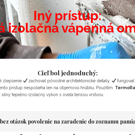
Iný prístup:
á izolačná vápenná om
Cieľ bol jednoduchý:
é zlepšenie
zachovať pôvodné architektonické detaily,
fungovať
ento prístup nespolieha len na objemovú hrúbku. Použitím
TermoRa
silný tepelno-izolačný výkon s oveľa tenšou vrstvou.
al bez otázok povolenie na zaradenie do zoznamu pam