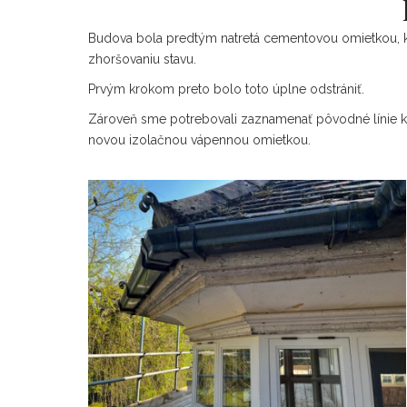
Budova bola predtým natretá cementovou omietkou, kt
zhoršovaniu stavu.
Prvým krokom preto bolo toto úplne odstrániť.
Zároveň sme potrebovali zaznamenať pôvodné línie kvá
novou izolačnou vápennou omietkou.