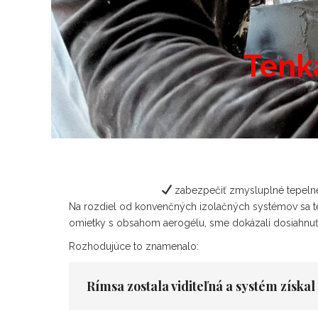
Tenk
zabezpečiť zmysluplné tepeln
Na rozdiel od konvenčných izolačných systémov sa t
omietky s obsahom aerogélu, sme dokázali dosiahnuť 
Rozhodujúce to znamenalo:
Rímsa zostala viditeľná a systém získ