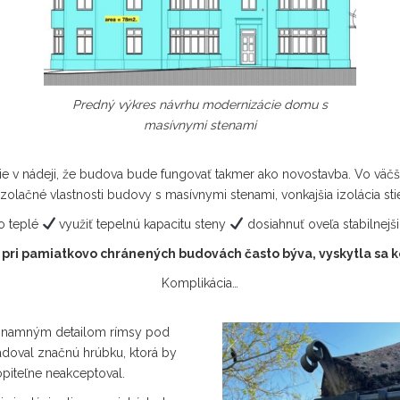
Predný výkres návrhu modernizácie domu s
masívnymi stenami
cie v nádeji, že budova bude fungovať takmer ako novostavba. Vo väč
zolačné vlastnosti budovy s masívnymi stenami, vonkajšia izolácia sti
o teplé
využiť tepelnú kapacitu steny
dosiahnuť oveľa stabilnejši
k pri pamiatkovo chránených budovách často býva, vyskytla sa k
Komplikácia…
významným detailom rímsy pod
oval značnú hrúbku, ktorá by
piteľne neakceptoval.