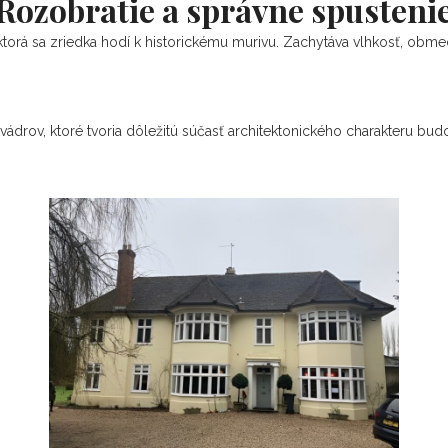
Rozobratie a správne spusteni
orá sa zriedka hodí k historickému murivu. Zachytáva vlhkosť, obm
drov, ktoré tvoria dôležitú súčasť architektonického charakteru budo