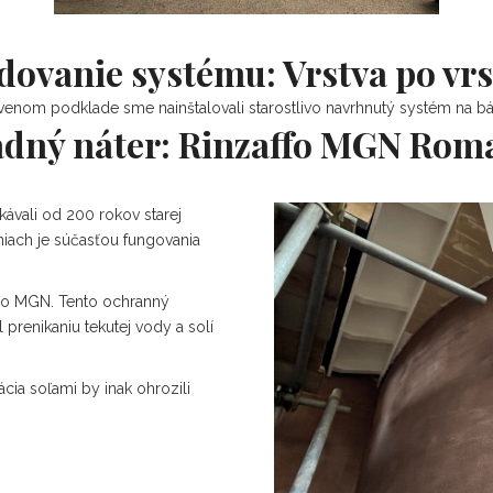
dovanie systému: Vrstva po vrs
venom podklade sme nainštalovali starostlivo navrhnutý systém na b
ladný náter: Rinzaffo MGN Rom
ávali od 200 rokov starej
niach je súčasťou fungovania
affo MGN. Tento ochranný
 prenikaniu tekutej vody a solí
ácia soľami by inak ohrozili