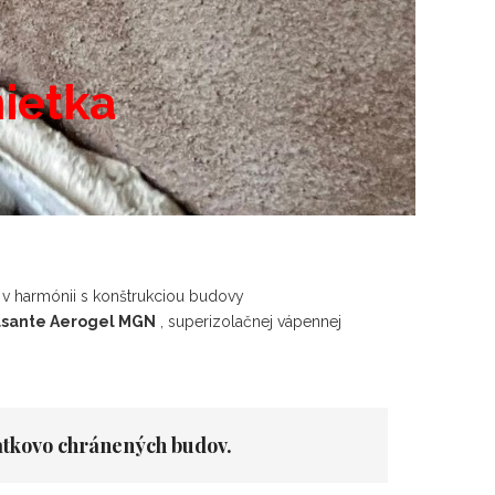
ietka
 v harmónii s konštrukciou budovy
sante Aerogel MGN
, superizolačnej vápennej
iatkovo chránených budov.