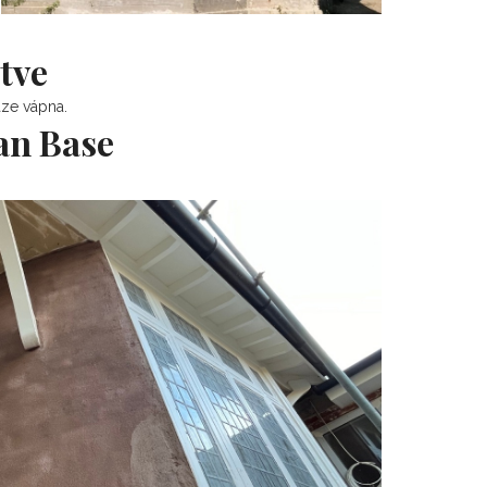
tve
áze vápna.
an Base