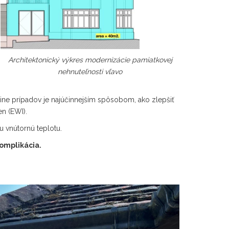
Architektonický výkres modernizácie pamiatkovej
nehnuteľnosti vľavo
šine prípadov je najúčinnejším spôsobom, ako zlepšiť
en (EWI).
u vnútornú teplotu.
omplikácia.