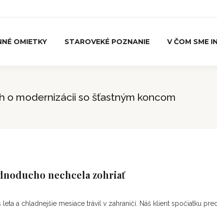
NNÉ OMIETKY
STAROVEKÉ POZNANIE
V ČOM SME IN
beh o modernizácii so šťastným koncom
ednoducho nechcela zohriať
leta a chladnejšie mesiace trávil v zahraničí. Náš klient spočiatku pre