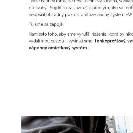
Takže napriek tomu, že bola technicky ideálna, vonkajš
do úvahy. Projekt sa zastavil ešte predtým, ako sa mo
nedosiahol žiadny pokrok, pretože žiadny systém EWI 
Tu sme sa zapojili.
Namiesto toho, aby sme vynútili riešenie, ktoré by nik
vydali inou cestou – vyvinuli sme
tenkoprofilový, v
vápenný omietkový systém
.