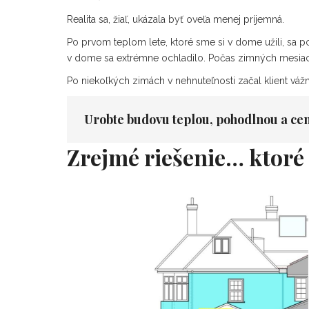
Realita sa, žiaľ, ukázala byť oveľa menej príjemná.
Po prvom teplom lete, ktoré sme si v dome užili, sa 
v dome sa extrémne ochladilo. Počas zimných mesiac
Po niekoľkých zimách v nehnuteľnosti začal klient váž
Urobte budovu teplou, pohodlnou a ceno
Zrejmé riešenie…
ktoré