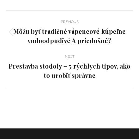
X
Pinterest
Facebook
LinkedIn
Post
PREVIOUS
navigation
Môžu byť tradičné vápencové kúpeľne
Previous
vodoodpudivé A priedušné?
post:
NEXT
Prestavba stodoly – 5 rýchlych tipov, ako
Next
to urobiť správne
post: