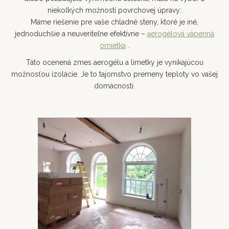
niekoľkých možností povrchovej úpravy:
Máme riešenie pre vaše chladné steny, ktoré je iné,
jednoduchšie a neuveriteľne efektívne –
aerogélová vápenná
omietka
.
Táto ocenená zmes aerogélu a limetky je vynikajúcou
možnosťou izolácie. Je to tajomstvo premeny teploty vo vašej
domácnosti.