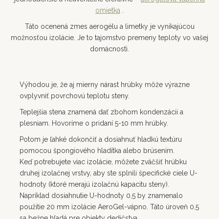
omietka
.
Táto ocenená zmes aerogélu a limetky je vynikajúcou
možnosťou izolácie. Je to tajomstvo premeny teploty vo vašej
domácnosti.
Výhodou je, že aj mierny nárast hrúbky môže výrazne
ovplyvniť povrchovú teplotu steny.
Teplejšia stena znamená dať zbohom kondenzácii a
plesniam. Hovoríme o pridaní 5-10 mm hrúbky.
Potom je ľahké dokončiť a dosiahnuť hladkú textúru
pomocou špongiového hladítka alebo brúsením.
Keď potrebujete viac izolácie, môžete zväčšiť hrúbku
druhej izolačnej vrstvy, aby ste splnili špecifické ciele U-
hodnoty (ktoré merajú izolačnú kapacitu steny).
Napríklad dosiahnutie U-hodnoty 0,5 by znamenalo
použitie 20 mm izolácie AeroGel-vápno. Táto úroveň 0,5
sa bežne hľadá pre objekty dedičstva.