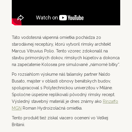
Táto vodotesná vápenná omietka pochádza zo
starodávnej receptúry, ktorú vytvoril rímsky architekt
Marcus Vitruvius Polio. Tento vzorec zdokonalil na
stavbu prímorských dokov, rímskych kúpeľov a dokonca
na zapečatenie Kolosea pre simulované „námorné bitky“.
Po rozsiahlom výskume náš taliansky partner Naldo
Busato, majster v oblasti obnovy benátskych budov,
spolupracoval s Polytechnickou univerzitou v Miláne.
Spoločne úspešne replikovali pôvodný rímsky recept.
Výsledný stavebný materiál je dnes známy ako
Rinzaffo
MGN
Roman Hydroizolačná omietka.
Tento produkt tiež získal viacero ocenení vo Veľkej
Británii.