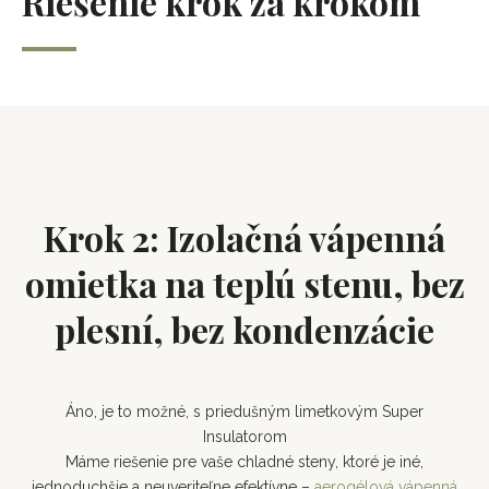
Riešenie krok za krokom
Krok 2: Izolačná vápenná
omietka na teplú stenu, bez
plesní, bez kondenzácie
Áno, je to možné, s priedušným limetkovým Super
Insulatorom
Máme riešenie pre vaše chladné steny, ktoré je iné,
jednoduchšie a neuveriteľne efektívne –
aerogélová vápenná