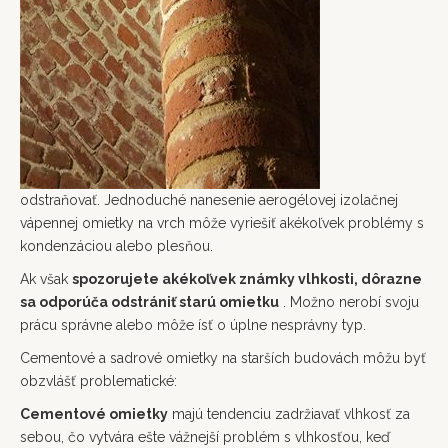
odstraňovať. Jednoduché nanesenie aerogélovej izolačnej
vápennej omietky na vrch môže vyriešiť akékoľvek problémy s
kondenzáciou alebo plesňou.
Ak však
spozorujete akékoľvek známky vlhkosti, dôrazne
sa odporúča odstrániť starú omietku
. Možno nerobí svoju
prácu správne alebo môže ísť o úplne nesprávny typ.
Cementové a sadrové omietky na starších budovách môžu byť
obzvlášť problematické:
Cementové omietky
majú tendenciu zadržiavať vlhkosť za
sebou, čo vytvára ešte vážnejší problém s vlhkosťou, keď