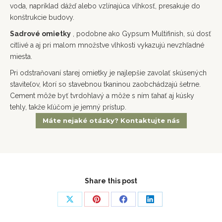
voda, napríklad dážď alebo vzlínajúca vlhkosť, presakuje do
konštrukcie budovy.
Sadrové omietky
, podobne ako Gypsum Multifinish, sú dosť
citlivé a aj pri malom množstve vlhkosti vykazujú nevzhľadné
miesta.
Pri odstraňovaní starej omietky je najlepšie zavolať skúsených
staviteľov, ktorí so stavebnou tkaninou zaobchádzajú šetrne.
Cement môže byť tvrdohlavý a môže s ním ťahať aj kúsky
tehly, takže kľúčom je jemný prístup.
Máte nejaké otázky? Kontaktujte nás
Share this post
Share
Share
Share
Share
on
on
on
on