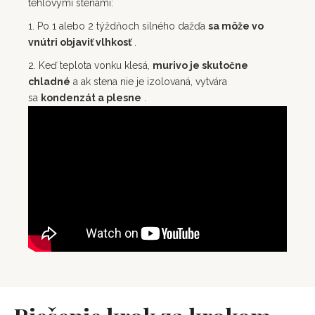
tehlovými stenami:
1. Po 1 alebo 2 týždňoch silného dažďa
sa môže vo
vnútri objaviť vlhkosť
.
2. Keď teplota vonku klesá,
murivo je skutočne
chladné
a ak stena nie je izolovaná, vytvára
sa
kondenzát a plesne
.