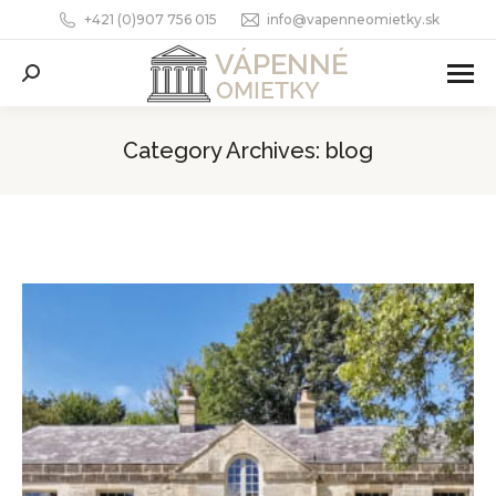
+421 (0)907 756 015
info@vapenneomietky.sk
Search:
Category Archives:
blog
You are here: