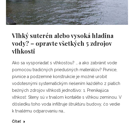
Vlhký suterén alebo vysoká hladina
vody? – opravte všetkých 5 zdrojov
vlhkosti
Ako sa vysporiadať s vlhkosťou? … a ako zabrániť vode
pomocou tradičných priedušných materiálov? Pivnice,
pivnice a podzemné konštrukcie je možné urobiť
vodotesnými systematickým riešením každého z piatich
bežných zdrojov vlhkosti jednotlivo: 1. Prenikajúca
vlhkosť: Steny sú v trvalom kontakte s vlhkou zeminou. V
dôsledku toho voda infiltruje štruktúru budovy, čo vedie
k trvalému odparovaniu na…
Čítať