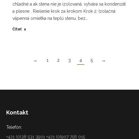
chladné a ak stena nie je izolovaná, vytvára sa kondenzát
a plesne . Riešenie krok za krokom Krok 2: Izolačná
vápenná omietka na teplú stenu, bez…
Čítať
←
1
2
3
4
5
→
Kontakt
Telefón:
+421 (0)38 531 3901 +421 (0)907 756 015